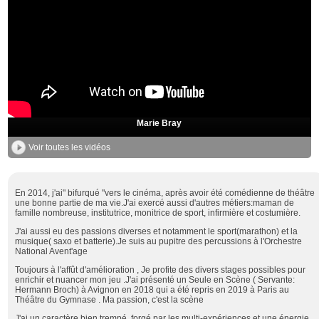
Marie Bray
Voir toutes les vidéos
En 2014, j'ai" bifurqué "vers le cinéma, après avoir été comédienne de théâtre
une bonne partie de ma vie.J'ai exercé aussi d'autres métiers:maman de
famille nombreuse, institutrice, monitrice de sport, infirmière et costumière.
J'ai aussi eu des passions diverses et notamment le sport(marathon) et la
musique( saxo et batterie).Je suis au pupitre des percussions à l'Orchestre
National Avent'age
Toujours à l'affût d'amélioration , Je profite des divers stages possibles pour
enrichir et nuancer mon jeu .J'ai présenté un Seule en Scène ( Servante:
Hermann Broch) à Avignon en 2018 qui a été repris en 2019 à Paris au
Théâtre du Gymnase . Ma passion, c'est la scène
J'ai un caractère bien trempé, forgé par les multi-expériences et une énergie